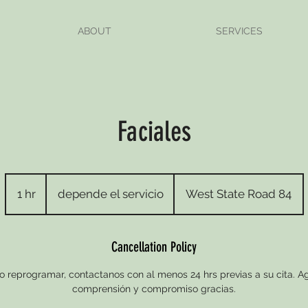
ABOUT
SERVICES
Faciales
depende
el
1 hr
1
depende el servicio
West State Road 84
servicio
h
Cancellation Policy
o reprogramar, contactanos con al menos 24 hrs previas a su cita.
comprensión y compromiso gracias.