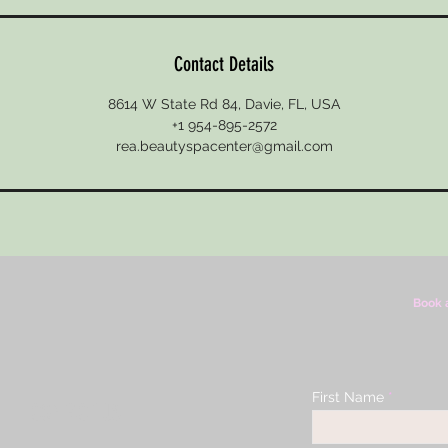
Contact Details
8614 W State Rd 84, Davie, FL, USA
+1 954-895-2572
rea.beautyspacenter@gmail.com
Book 
First Name
CONTACT US