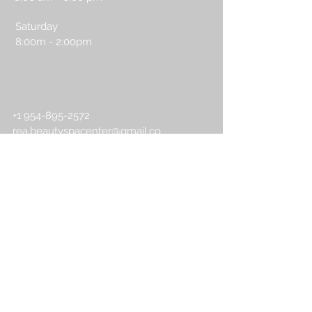
Saturday
8:00m - 2:00pm
CONTACT US
+1 954-895-2572
rea.beautyspacenter@gmail.co
m
Book an Appointment Online
First Name
Last Name