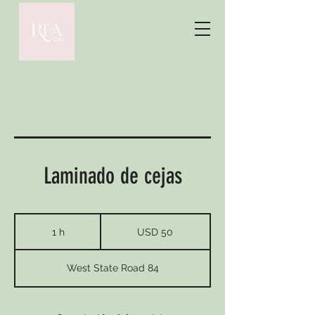
Laminado de cejas
50
dólares
1 h
1
USD 50
estadounidenses
West State Road 84