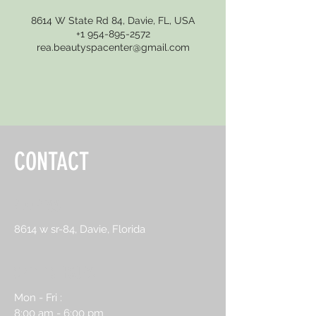
8614 W State Rd 84, Davie, FL, USA
+1 954-895-2572
rea.beautyspacenter@gmail.com
CONTACT
ADDRESS
8614 w sr-84, Davie, Florida
OPENING HOURS
Mon - Fri :
8:00 am - 6:00 pm